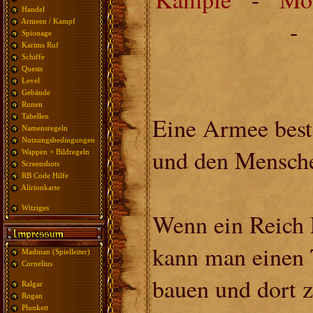
Handel
Armeen / Kampf
Spionage
Karims Ruf
Schiffe
Quests
Level
Gebäude
Runen
Eine Armee best
Tabellen
Namensregeln
Nutzungsbedingungen
und den Menschen
Wappen + Bildregeln
Screenshots
RB Code Hilfe
Alirionkarte
Witziges
Wenn ein Reich L
kann man einen 
Madman (Spielleiter)
Cornelius
bauen und dort 
Ralgar
Rogan
Plunkett