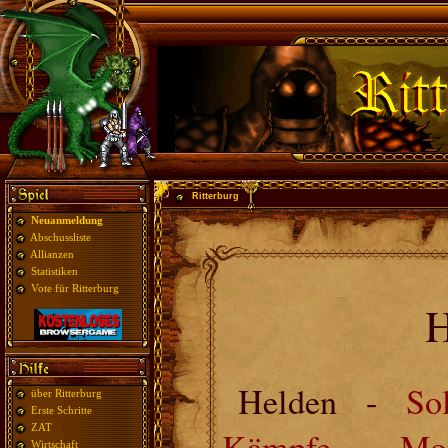
Ritterburg
Neuanmeldung
Abschussliste
Allianzen
Statistiken
Vote für Ritterburg
H
Helden -
So
über Ritterburg
Erste Schritte
ZAT
Kämpfe
-
Mon
Wirtschaft