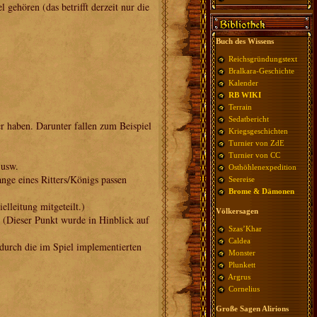
gehören (das betrifft derzeit nur die
Buch des Wissens
Reichsgründungstext
Bralkara-Geschichte
Kalender
RB WIKI
Terrain
Sedatbericht
 haben. Darunter fallen zum Beispiel
Kriegsgeschichten
Turnier von ZdE
Turnier von CC
 usw.
Osthöhlenexpedition
ange eines Ritters/Königs passen
Seereise
Brome & Dämonen
lleitung mitgeteilt.)
Völkersagen
.. (Dieser Punkt wurde in Hinblick auf
Szas’Khar
)
Caldea
durch die im Spiel implementierten
Monster
Plunkett
Argrus
Cornelius
Große Sagen Alirions