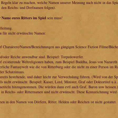
Regeln klar zu machen, welche Namen unserer Meinung nach nicht in das Spiel 
 den Reichs- und Dorfnamen folgen).
r Name eures Ritters im Spiel
sein muss!
lleitung.
n für nicht erwünschte Namen:
f Charaktere/Namen/Bezeichnungen aus gängigen Science Fiction Filme/Bücher
.
d/oder Reiche anwendbar sind. Beispiel: Torpedowerfer.
f existierende Weltreligionen haben, zum Beispiel Buddha, Jesus von Nazareth
erliche Fantasywelt wie die von Ritterburg oder die nicht zu einer Person im R
der Schatzimaus.
ereits bestehende, und daher leicht zur Verwechslung führen. (Wird von der Spie
s nicht erwünscht. Beispiel: Kaiser, Lord, Minister, Graf oder Doktortitel u.ä
metiteln hinzugenommen. Die würden dann evtl auch Graf, Baron usw heissen.
 in Reichs- oder Ritternamen sind nicht erwünscht. Diese Kennzeichnung wird 
.
n in den Namen von Dörfern, Ritter, Helden oder Reichen ist nicht gestattet.