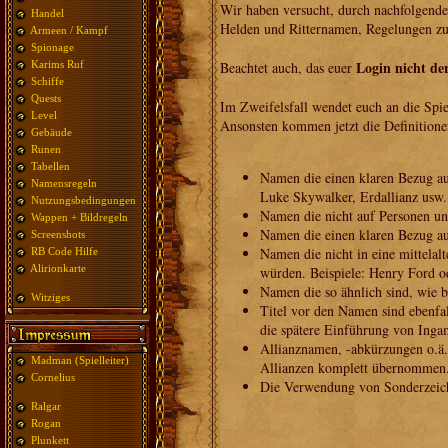
Wir haben versucht, durch nachfolgende 
Handel
Helden und Ritternamen, Regelungen zu
Armeen / Kampf
Spionage
Login nicht de
Beachtet auch, das euer
Karims Ruf
Schiffe
Quests
Im Zweifelsfall wendet euch an die Spie
Level
Ansonsten kommen jetzt die Definitione
Gebäude
Runen
Tabellen
Namen die einen klaren Bezug au
Namensregeln
Luke Skywalker, Erdallianz usw.
Nutzungsbedingungen
Namen die nicht auf Personen un
Wappen + Bildregeln
Namen die einen klaren Bezug au
Screenshots
Namen die nicht in eine mittelalt
RB Code Hilfe
Alirionkarte
würden. Beispiele: Henry Ford o
Namen die so ähnlich sind, wie b
Witziges
Titel vor den Namen sind ebenfall
die spätere Einführung von Inga
Allianznamen, -abkürzungen o.ä.
Madman (Spielleiter)
Allianzen komplett übernommen
Cornelius
Die Verwendung von Sonderzeiche
Ralgar
Rogan
Plunkett