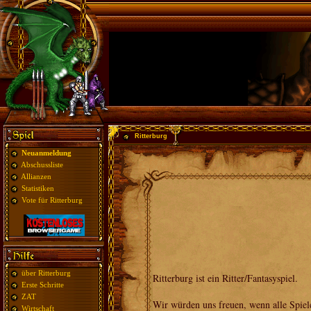
Ritterburg
Neuanmeldung
Abschussliste
Allianzen
Statistiken
Vote für Ritterburg
über Ritterburg
Ritterburg ist ein Ritter/Fantasyspiel.
Erste Schritte
ZAT
Wir würden uns freuen, wenn alle Spiele
Wirtschaft