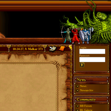
Login:
10:24:27, 9. Malkar 373
Passwort:
News
Newsarchiv
RB Forum
RL Galerie