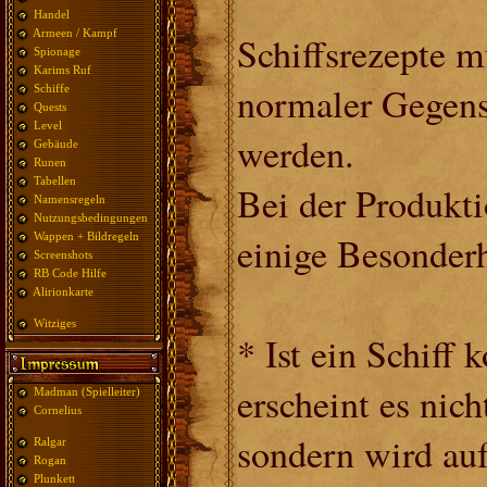
Handel
Armeen / Kampf
Schiffsrezepte m
Spionage
Karims Ruf
normaler Gegens
Schiffe
Quests
Level
werden.
Gebäude
Runen
Tabellen
Bei der Produkti
Namensregeln
Nutzungsbedingungen
einige Besonderh
Wappen + Bildregeln
Screenshots
RB Code Hilfe
Alirionkarte
Witziges
* Ist ein Schiff 
erscheint es nicht
Madman (Spielleiter)
Cornelius
sondern wird au
Ralgar
Rogan
Plunkett