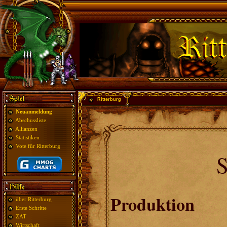
Ritterburg
Neuanmeldung
Abschussliste
Allianzen
Statistiken
Vote für Ritterburg
S
Produktion
über Ritterburg
Erste Schritte
ZAT
Wirtschaft