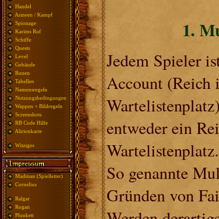
Handel
Armeen / Kampf
1. M
Spionage
Karims Ruf
Schiffe
Quests
Jedem Spieler ist
Level
Gebäude
Runen
Account (Reich 
Tabellen
Namensregeln
Wartelistenplatz
Nutzungsbedingungen
Wappen + Bildregeln
Screenshots
entweder ein Rei
RB Code Hilfe
Alirionkarte
Wartelistenplatz.
Witziges
So genannte Mul
Madman (Spielleiter)
Cornelius
Gründen von Fai
Ralgar
Rogan
Werden derartig
Plunkett