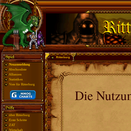
Ritterburg
Neuanmeldung
Abschussliste
Allianzen
Statistiken
Vote für Ritterburg
Die Nutzu
über Ritterburg
Erste Schritte
ZAT
Wirtschaft